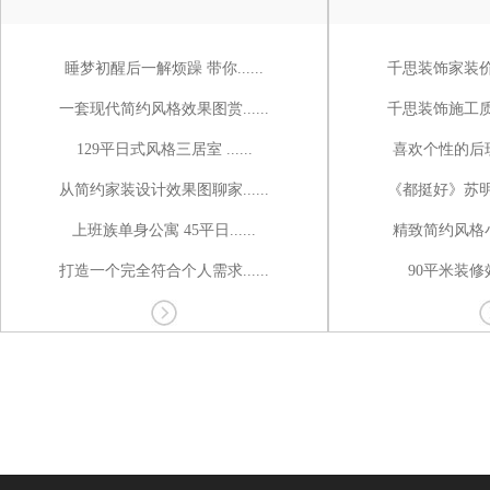
睡梦初醒后一解烦躁 带你......
千思装饰家装价值
一套现代简约风格效果图赏......
千思装饰施工质量
129平日式风格三居室 ......
喜欢个性的后现代
从简约家装设计效果图聊家......
《都挺好》苏明玉
上班族单身公寓 45平日......
精致简约风格小户
打造一个完全符合个人需求......
90平米装修效果