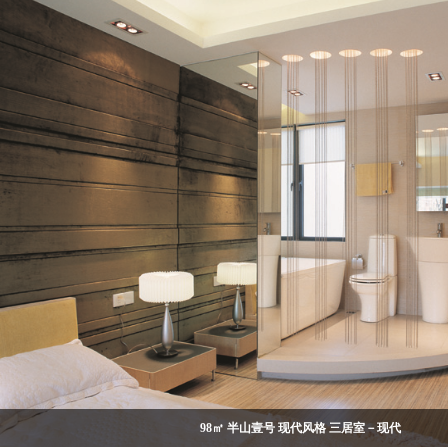
98㎡ 半山壹号 现代风格 三居室－现代