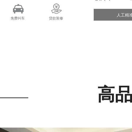
人工精
免费叫车
贷款装修
高
98㎡ 半山壹号 现代风格 三居室－现代