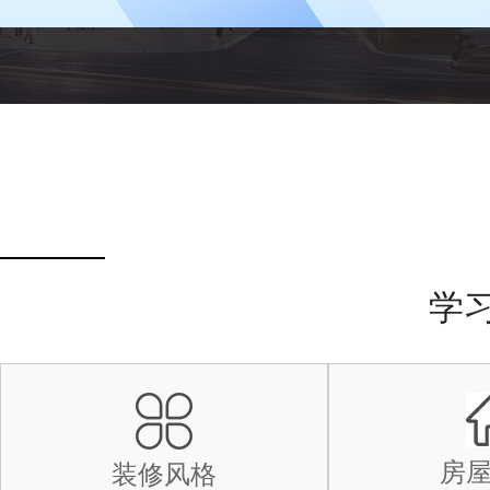
学
房
装修风格