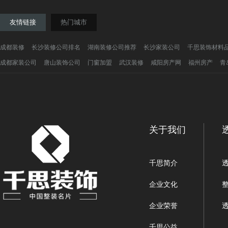
友情链接
热门城市
成都装修
长沙装修公司排名
湖南装修公司推荐
长沙家装公司
千思装饰材料
成都家装公司
唐山装饰公司
门窗加盟
武汉装修
咸阳房产网
福州房产
青
关于我们
千思简介
企业文化
企业荣誉
千思公益